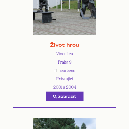
Život hrou
Vivot Lea
Praha 9
neurčeno
Existující
2001 a 2004
zobrazit