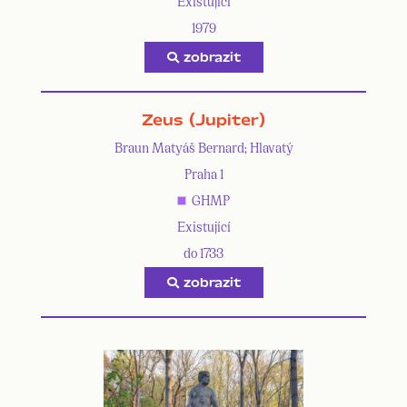
Existující
1979
zobrazit
Zeus (Jupiter)
Braun Matyáš Bernard; Hlavatý
Praha 1
GHMP
Existující
do 1733
zobrazit