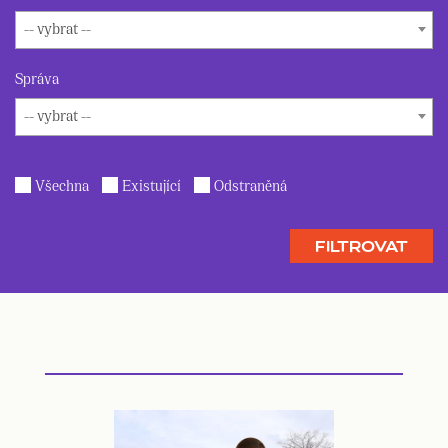
-- vybrat --
Správa
-- vybrat --
Všechna
Existující
Odstraněná
FILTROVAT