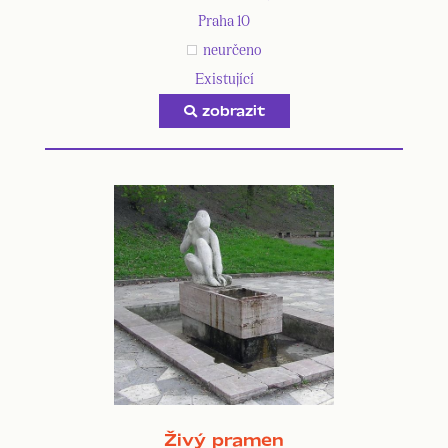
Praha 10
neurčeno
Existující
zobrazit
Živý pramen