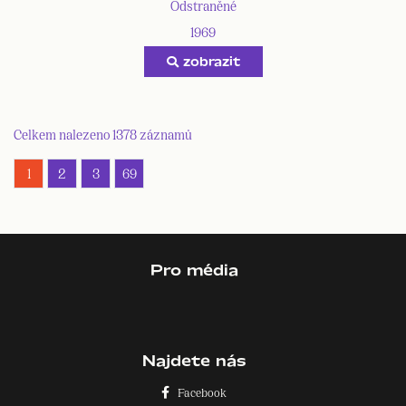
Odstraněné
1969
zobrazit
Celkem nalezeno 1378 záznamů
1
2
3
69
Pro média
Najdete nás
Facebook