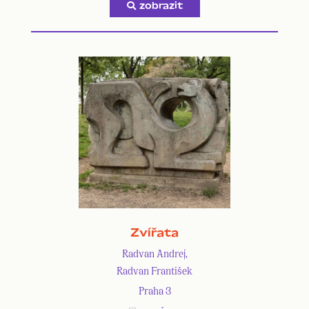
zobrazit
Zvířata
Radvan Andrej,
Radvan František
Praha 3