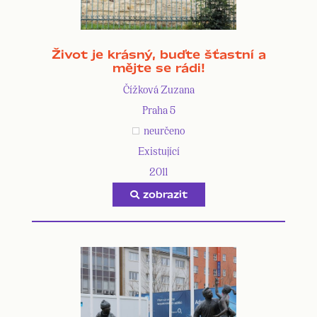
Život je krásný, buďte šťastní a
mějte se rádi!
Čížková Zuzana
Praha 5
neurčeno
Existující
2011
zobrazit