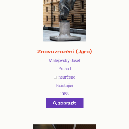
Znovuzrození (Jaro)
Malejovský Josef
Praha 1
neurčeno
Existující
1983
zobrazit