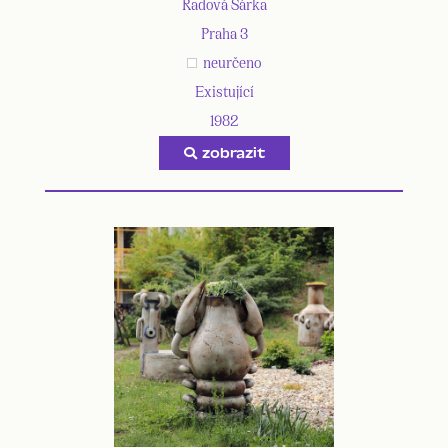
Radová Šárka
Praha 3
neurčeno
Existující
1982
zobrazit