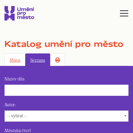
Katalog umění pro město
Mapa
Seznam
Název díla
Autor:
-- vybrat --
Městská čtvrť