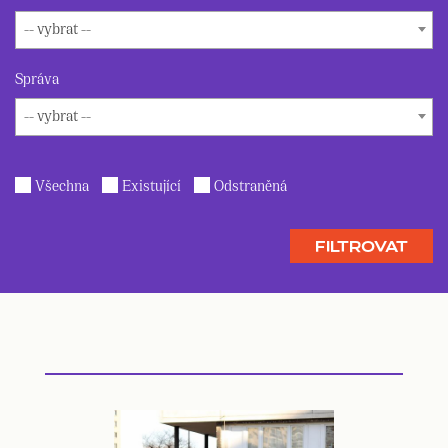
-- vybrat --
Správa
-- vybrat --
Všechna
Existující
Odstraněná
FILTROVAT