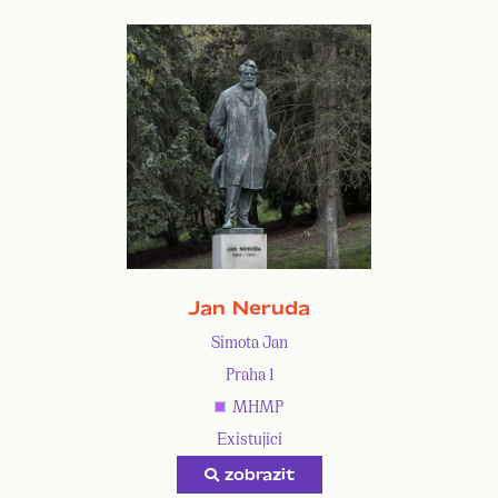
Jan Neruda
Simota Jan
Praha 1
MHMP
Existující
zobrazit