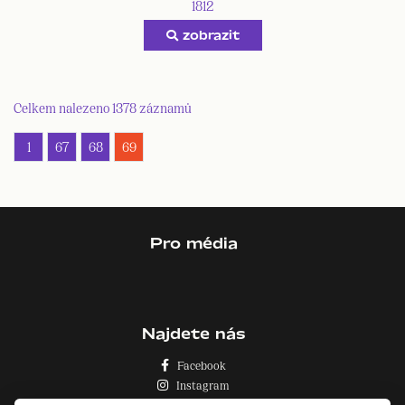
1812
zobrazit
Celkem nalezeno 1378 záznamů
1
67
68
69
Pro média
Najdete nás
Facebook
Instagram
Zásady o používání cookies