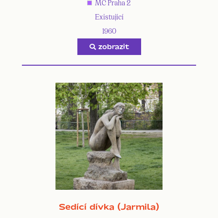
MČ Praha 2
Existující
1960
zobrazit
Sedící dívka (Jarmila)