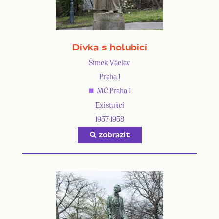
Dívka s holubicí
Šimek Václav
Praha 1
MČ Praha 1
Existující
1957-1958
zobrazit