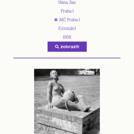
Hána Jan
Praha 1
MČ Praha 1
Existující
1958
zobrazit