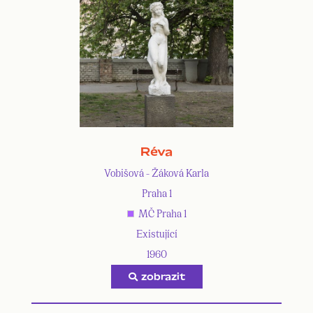
Réva
Vobišová - Žáková Karla
Praha 1
MČ Praha 1
Existující
1960
zobrazit