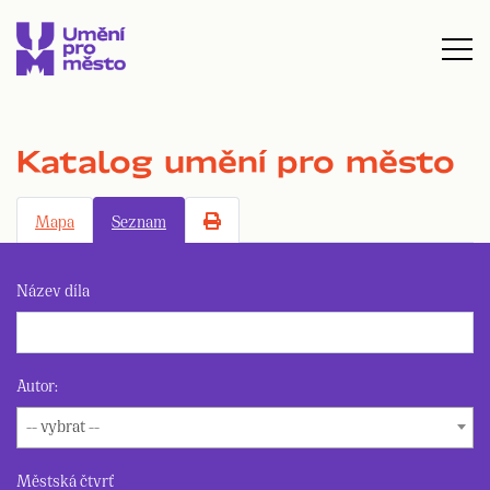
Katalog umění pro město
Mapa
Seznam
Název díla
Autor:
-- vybrat --
Městská čtvrť