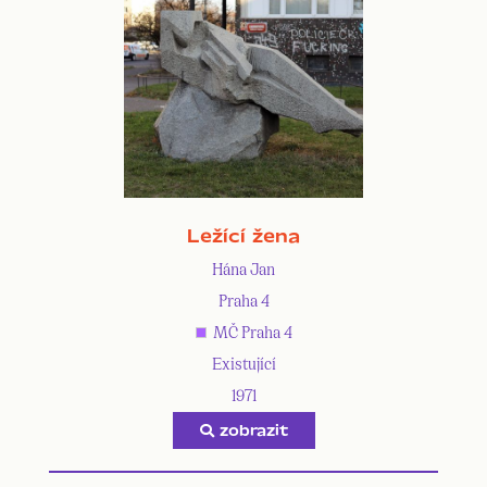
Ležící žena
Hána Jan
Praha 4
MČ Praha 4
Existující
1971
zobrazit