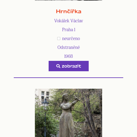
Hrnčířka
Vokálek Václav
Praha 1
neurčeno
Odstraněné
1968
zobrazit