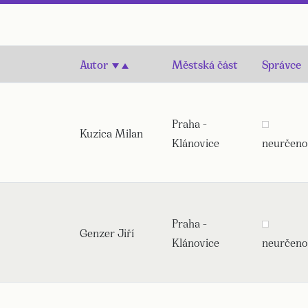
Autor
Městská část
Správce
Praha -
Kuzica Milan
Klánovice
neurčeno
Praha -
Genzer Jiří
Klánovice
neurčeno