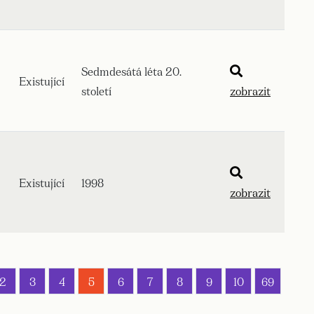
Sedmdesátá léta 20.
Existující
století
zobrazit
Existující
1998
zobrazit
2
3
4
5
6
7
8
9
10
69