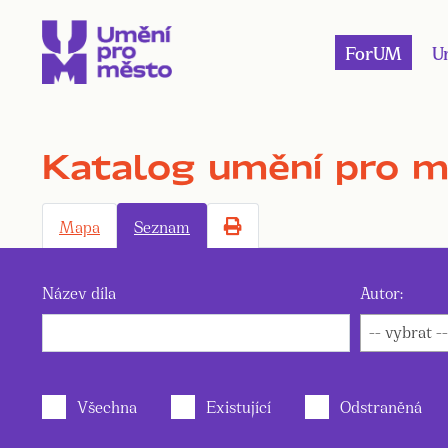
ForUM
U
Katalog umění pro 
Mapa
Seznam
Název díla
Autor:
-- vybrat --
Všechna
Existující
Odstraněná