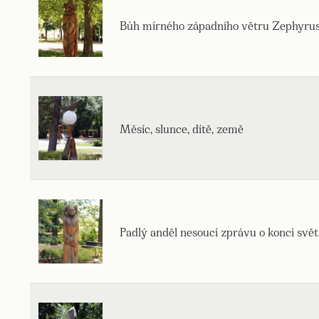
Bůh mírného západního větru Zephyru
Měsíc, slunce, dítě, země
Padlý anděl nesoucí zprávu o konci svět