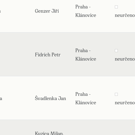
Praha -
s
Genzer Jiří
Klánovice
neurčeno
Praha -
Fidrich Petr
Klánovice
neurčeno
Praha -
a
Švadlenka Jan
Klánovice
neurčeno
Kuzica Milan,