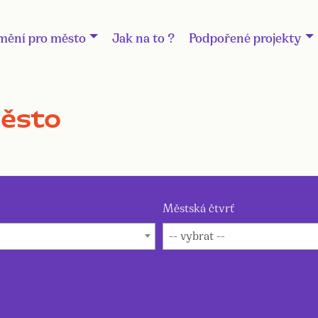
mění pro město
Jak na to ?
Podpořené projekty
město
Městská čtvrť
-- vybrat --