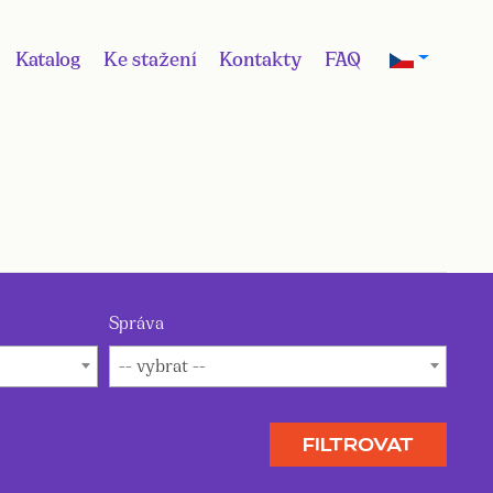
Katalog
Ke stažení
Kontakty
FAQ
Správa
-- vybrat --
FILTROVAT