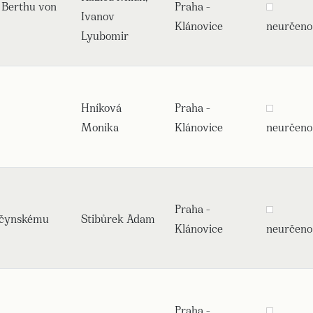
 Berthu von
Praha -
Ivanov
Klánovice
neurčeno
Lyubomir
Hníková
Praha -
Monika
Klánovice
neurčeno
Praha -
uščynskému
Stibůrek Adam
Klánovice
neurčeno
Praha -