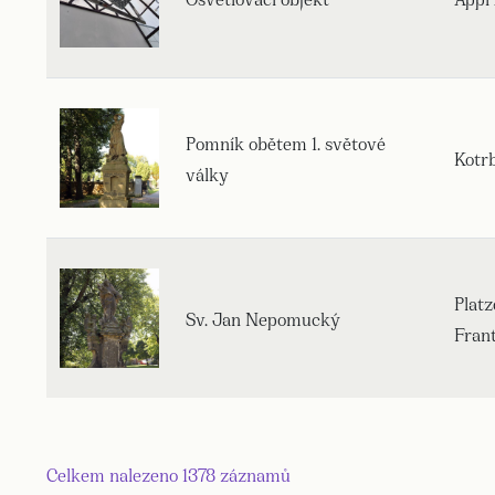
Pomník obětem 1. světové
Kotr
války
Platz
Sv. Jan Nepomucký
Fran
Celkem nalezeno 1378 záznamů