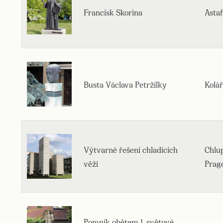
Francisk Skorina
Asta
Busta Václava Petržílky
Kolá
Výtvarné řešení chladících
Chlup
věží
Prag
Pomník obětem 1. světové