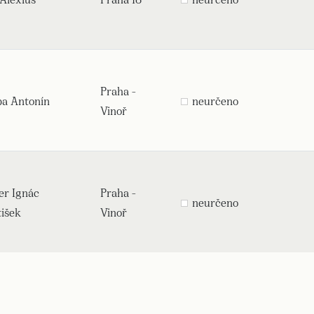
Praha -
ba Antonín
neurčeno
Vinoř
er Ignác
Praha -
neurčeno
tišek
Vinoř