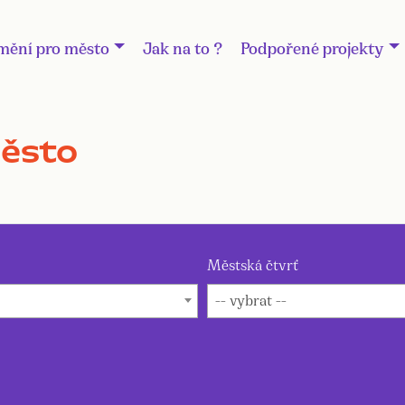
mění pro město
Jak na to ?
Podpořené projekty
město
Městská čtvrť
-- vybrat --