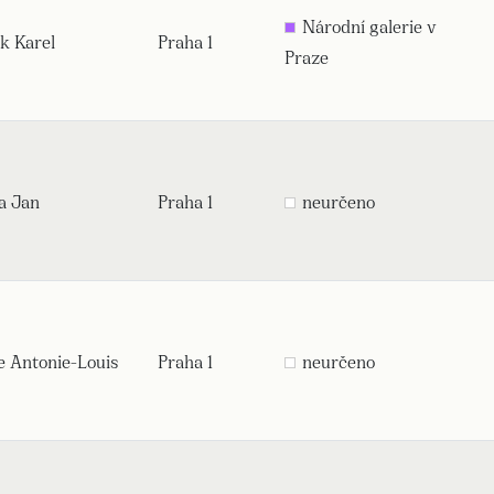
Národní galerie v
k Karel
Praha 1
Praze
a Jan
Praha 1
neurčeno
e Antonie-Louis
Praha 1
neurčeno