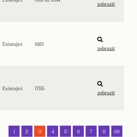
zobrazit
Existující
1921
zobrazit
Existující
1755
zobrazit
1
2
3
4
5
6
7
8
69