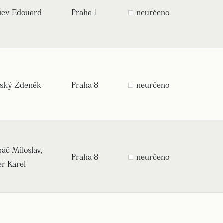
fiev Edouard
Praha 1
neurčeno
řský Zdeněk
Praha 8
neurčeno
áč Miloslav,
Praha 8
neurčeno
er Karel