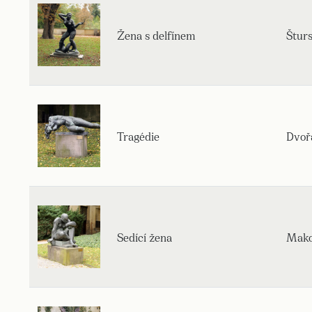
Žena s delfínem
Štur
Tragédie
Dvoř
Sedící žena
Mako