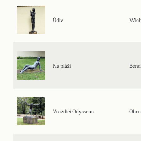
Údiv
Wich
Na pláži
Benda
Vraždící Odysseus
Obro