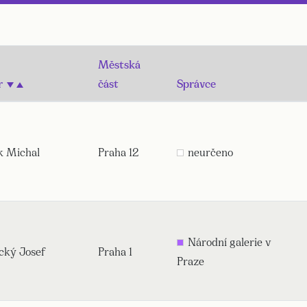
Městská
r
část
Správce
k Michal
Praha 12
neurčeno
Národní galerie v
cký Josef
Praha 1
Praze