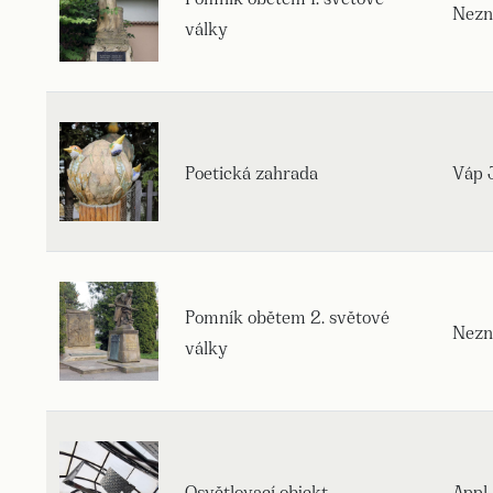
Nezn
války
Poetická zahrada
Váp J
Pomník obětem 2. světové
Nezn
války
Osvětlovací objekt
Appl 