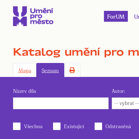
ForUM
U
Katalog umění pro 
Mapa
Seznam
Název díla
Autor:
-- vybrat --
Všechna
Existující
Odstraněná