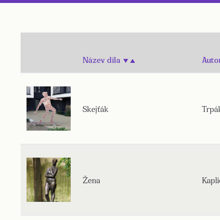
Název díla
Auto
Skejťák
Trpá
Žena
Kapli