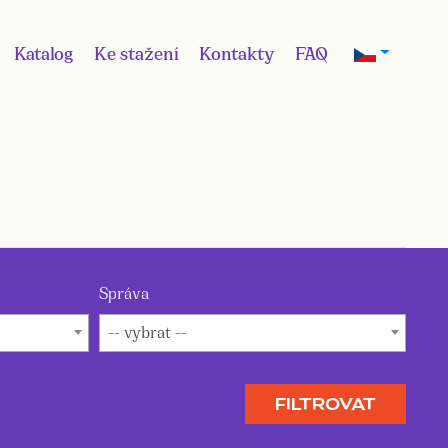
Katalog
Ke stažení
Kontakty
FAQ
Správa
-- vybrat --
FILTROVAT